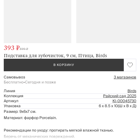
393 ₽
599 ₽
Подставка для зубочисток, 9 см, Птица, Birds
В КОРЗИНУ
Самовывоз
3 магазинов
Бесплатно
•
Сегодня и позже
Линия
Birds
Коллекция
Райский сад 2025
Артикул
Kl-00045730
Упаковка
6 x 8.5 x 10
(Ш x В x Д)
Размер: 9х6х7 см.
Материал: фарфор Porcelain.
Рекомендации по уходу: протирать мягкой влажной тканью.
Беречь от механических повреждений.