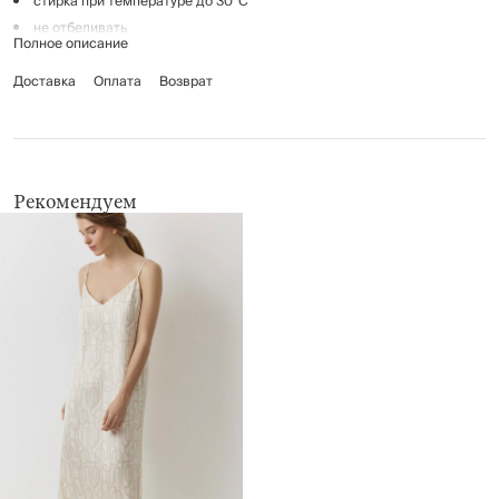
стирка при температуре до 30°С
не отбеливать
Полное описание
гладить при низкой температуре (до 110°С), без пара
Доставка
химчистка запрещена
Оплата
Возврат
не применять барабанную сушку
Рекомендуем