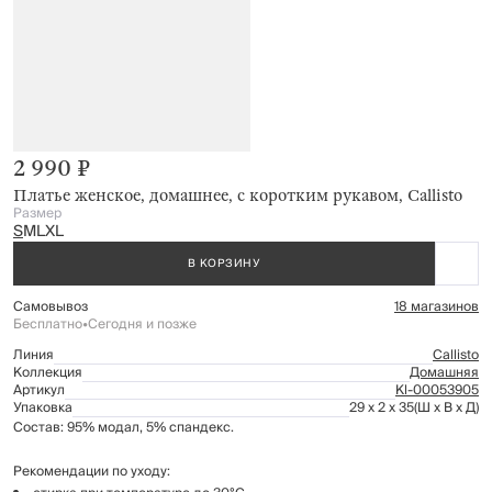
2 990 ₽
Платье женское, домашнее, с коротким рукавом, Callisto
Размер
S
M
L
XL
В КОРЗИНУ
Самовывоз
18 магазинов
Бесплатно
•
Сегодня и позже
Линия
Callisto
Коллекция
Домашняя
Артикул
Kl-00053905
Упаковка
29 x 2 x 35
(Ш x В x Д)
Состав: 95% модал, 5% спандекс.
Рекомендации по уходу: