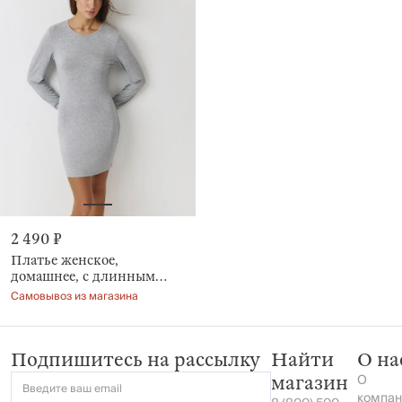
2 490 ₽
Платье женское,
домашнее, с длинным
рукавом, серый меланж,
Самовывоз из магазина
Aidila
Подпишитесь на рассылку
Найти
О на
О
магазин
Введите ваш email
компан