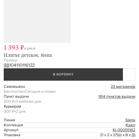
1 393 ₽
2 290 ₽
Платье детское, Siena
Размер
98
104
110
116
122
В КОРЗИНУ
Самовывоз
23 магазинов
Бесплатно
•
Сегодня и позже
Пункт выдачи
1614 пунктов выдачи
200 ₽
•
3 рабочих дня
Курьером
300 ₽
•
2 дня
Линия
Siena
Коллекция
Кэжл
Артикул
Kl-00055182
Упаковка
21 x 2 x 27
(Ш x В x Д)