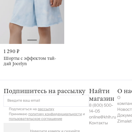
1 290 ₽
Шорты с эффектом тай-
дай Jocelyn
Подпишитесь на рассылку
Найти
О на
О
магазин
Введите ваш email
компан
8 (800) 500-
Подписаться на
рассылку
Новост
14-05
Принимаю
политику конфиденциальности
и
Докум
online@khlh.ru
пользовательское соглашение
Zimalet
Контакты
Наведите камеру и скачайте