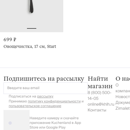
699 ₽
Овощечистка, 17 см, Start
Подпишитесь на рассылку
Найти
О на
О
магазин
Введите ваш email
компан
8 (800) 500-
Подписаться на
рассылку
Новост
14-05
Принимаю
политику конфиденциальности
и
Докум
online@khlh.ru
пользовательское соглашение
Zimalet
Контакты
Наведите камеру и скачайте
приложение Kuchenland в App
Store или Google Play