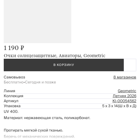
1 190 ₽
Очки солнцезащитные, Авиаторы, Geometric
В КОРЗИНУ
Самовывоз
8 магазинов
Бесплатно
•
Сегодня и позже
Линия
Geometric
Коллекция
Летняя 2026
Артикул
Kl-00054562
Упаковка
5 x 3 x 14
(Ш x В x Д)
UV 400.
Материал: нержавеющая сталь, поликарбонат.
Протирать мягкой сухой тканью.
Беречь от механических повреждений.