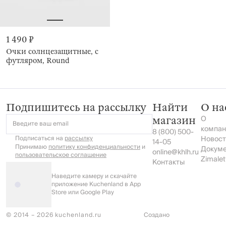
1 490 ₽
Очки солнцезащитные, с
футляром, Round
Подпишитесь на рассылку
Найти
О на
О
магазин
Введите ваш email
компан
8 (800) 500-
Подписаться на
рассылку
Новост
14-05
Принимаю
политику конфиденциальности
и
Докум
online@khlh.ru
пользовательское соглашение
Zimalet
Контакты
Наведите камеру и скачайте
приложение Kuchenland в App
Store или Google Play
© 2014 – 2026 kuchenland.ru
Создано