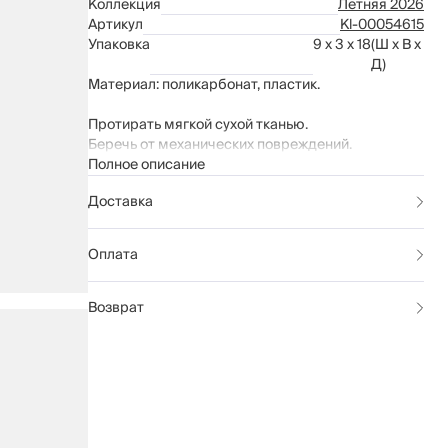
Коллекция
Летняя 2026
Артикул
Kl-00054615
Упаковка
9 x 3 x 18
(Ш x В x
Д)
Материал: поликарбонат, пластик.
Протирать мягкой сухой тканью.
Беречь от механических повреждений.
Полное описание
Доставка
Оплата
Возврат