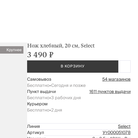
Нож хлебный, 20 см, Select
Крупнее
3 490 ₽
В КОРЗИНУ
Самовывоз
54 магазинов
Бесплатно
•
Сегодня и позже
Пункт выдачи
1611 пунктов выдачи
Бесплатно
•
3 рабочих дня
Курьером
Бесплатно
•
2 дня
Линия
Select
Артикул
Ут000051078