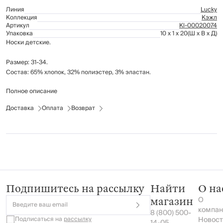
Линия
Lucky
Коллекция
Кэжл
Артикул
Kl-00020074
Упаковка
10 x 1 x 20
(Ш x В x Д)
Носки детские.
Размер: 31-34.
Состав: 65% хлопок, 32% полиэстер, 3% эластан.
Полное описание
Рекомендации по уходу: стирка при температуре до 40°C; не
отбеливать; глажение запрещено; химчистка запрещена; барабанная
Доставка
Оплата
Возврат
сушка при температуре до 40°C.
Подпишитесь на рассылку
Найти
О на
О
магазин
Введите ваш email
компан
8 (800) 500-
Подписаться на
рассылку
Новост