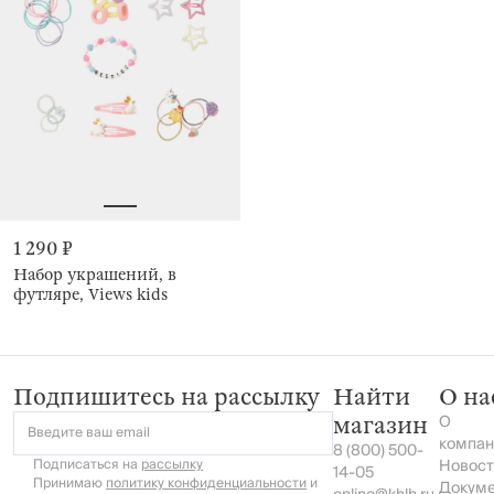
1 290 ₽
Набор украшений, в
футляре, Views kids
Подпишитесь на рассылку
Найти
О на
О
магазин
Введите ваш email
компан
8 (800) 500-
Подписаться на
рассылку
Новост
14-05
Принимаю
политику конфиденциальности
и
Докум