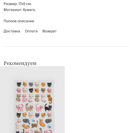
Размер: 17х9 см.
Материал: бумага.
Полное описание
Наклейки предназначены для использования на гладких поверхностях:
окнах, зеркалах.
Доставка
Оплата
Возврат
Рекомендуем