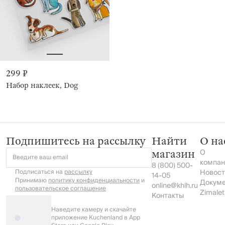
299 ₽
Набор наклеек, Dog
Подпишитесь на рассылку
Найти
О на
О
магазин
Введите ваш email
компан
8 (800) 500-
Подписаться на
рассылку
Новост
14-05
Принимаю
политику конфиденциальности
и
Докум
online@khlh.ru
пользовательское соглашение
Zimalet
Контакты
Наведите камеру и скачайте
приложение Kuchenland в App