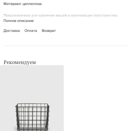
Материал: целлюлоза.
Предназначена для хранения вещей и организации пространства.
Полное описание
Не подвергать воздействию влаги.
Рекомендации по уходу: сухая чистка.
Доставка
Оплата
Возврат
Рекомендуем