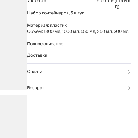
Упаковка
19 x 9 x 19
(Ш x В x
Д)
Набор контейнеров, 5 штук.
Материал: пластик.
Объем: 1800 мл, 1000 мл, 550 мл, 350 мл, 200 мл.
Рекомендуется мыть вручную с использованием
Полное описание
мягких моющих средств. Можно мыть в
Доставка
посудомоечной машине.
Оплата
Возврат