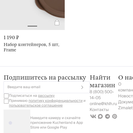
1 190 ₽
Набор контейнеров, 5 шт,
Frame
Подпишитесь на рассылку
Найти
О на
О
магазин
Введите ваш email
компан
8 (800) 500-
Подписаться на
рассылку
Новост
14-05
Принимаю
политику конфиденциальности
и
Докум
online@khlh.ru
пользовательское соглашение
Zimalet
Контакты
Наведите камеру и скачайте
приложение Kuchenland в App
Store или Google Play