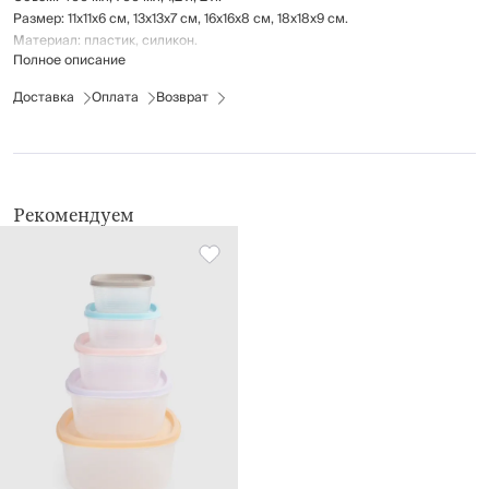
Размер: 11x11x6 см, 13х13х7 см, 16х16х8 см, 18х18х9 см.
Материал: пластик, силикон.
Полное описание
Можно использовать в микроволновой печи.
Рекомендуется ручная мойка с применением мягких моющих средств.
Доставка
Оплата
Возврат
Можно мыть в посудомоечной машине.
Рекомендуем