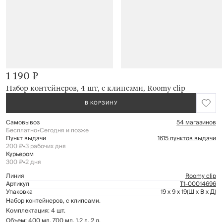
1 190 ₽
Набор контейнеров, 4 шт, с клипсами, Roomy clip
В КОРЗИНУ
Самовывоз
54 магазинов
Бесплатно
•
Сегодня и позже
Пункт выдачи
1615 пунктов выдачи
200 ₽
•
3 рабочих дня
Курьером
300 ₽
•
2 дня
Линия
Roomy clip
Артикул
Т1-00014696
Упаковка
19 x 9 x 19
(Ш x В x Д)
Набор контейнеров, с клипсами.
Комплектация: 4 шт.
Объем: 400 мл, 700 мл, 1,2 л, 2 л.