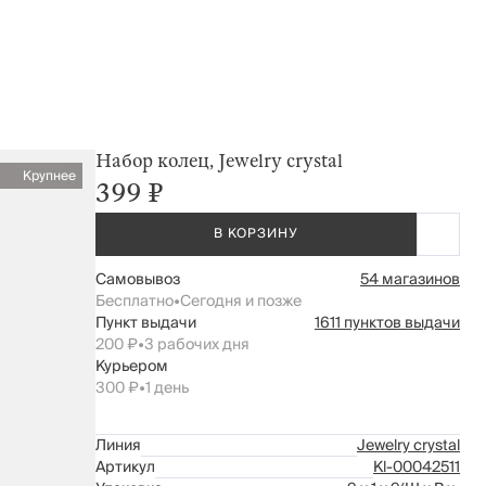
Набор колец, Jewelry crystal
Крупнее
399 ₽
В КОРЗИНУ
Самовывоз
54 магазинов
Бесплатно
•
Сегодня и позже
Пункт выдачи
1611 пунктов выдачи
200 ₽
•
3 рабочих дня
Курьером
300 ₽
•
1 день
Линия
Jewelry crystal
Артикул
Kl-00042511