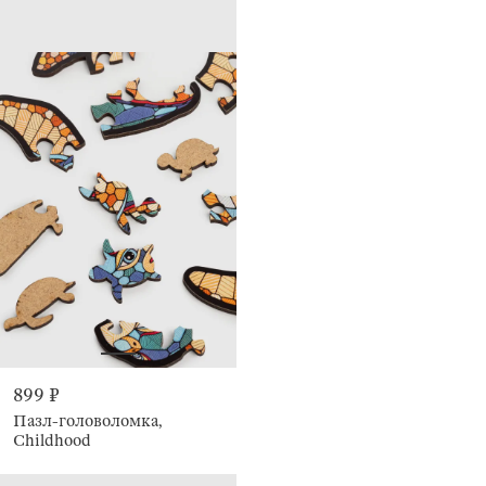
899 ₽
Пазл-головоломка,
Childhood