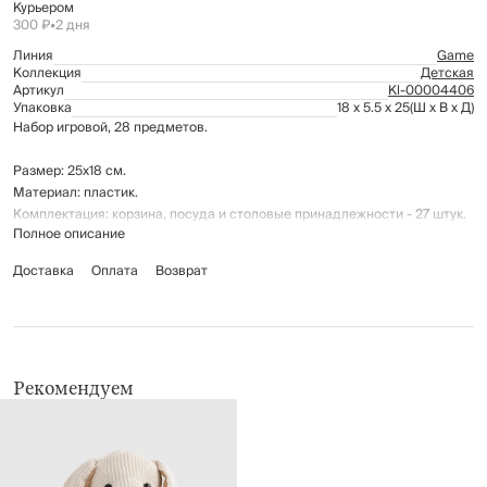
Курьером
300 ₽
•
2 дня
Линия
Game
Коллекция
Детская
Артикул
Kl-00004406
Упаковка
18 x 5.5 x 25
(Ш x В x Д)
Набор игровой, 28 предметов.
Размер: 25х18 см.
Материал: пластик.
Комплектация: корзина, посуда и столовые принадлежности - 27 штук.
Полное описание
Рекомендации по уходу: протирать мягкой влажной тканью.
Доставка
Оплата
Возврат
Предназначен для детей от 3-х лет.
Рекомендуем