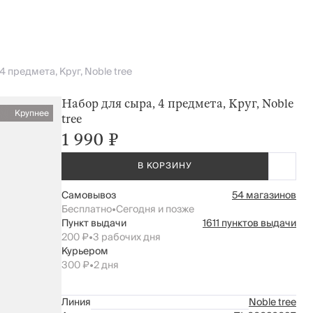
4 предмета, Круг, Noble tree
Набор для сыра, 4 предмета, Круг, Noble
Крупнее
tree
1 990 ₽
В КОРЗИНУ
Самовывоз
54 магазинов
Бесплатно
•
Сегодня и позже
Пункт выдачи
1611 пунктов выдачи
200 ₽
•
3 рабочих дня
Курьером
300 ₽
•
2 дня
Линия
Noble tree