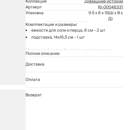
Коллекция
Домашние истории
Артикул
Kl-00046331
Упаковка
9.5 x 8 x 15
(Ш x В x
Д)
Комплектация и размеры:
емкости для соли и перца, 8 см - 2 шт
подставка, 14х16,5 см - 1 шт
Материал: фарфор Porcelain, дерево акации.
Полное описание
Рекомендации по уходу:
мыть вручную с применением мягких
Доставка
моющих средств
не использовать для ухода абразивные
Оплата
чистящие средства и жесткие губки
нельзя мыть в посудомоечной машине
подставку протирать мягкой влажной тканью
Возврат