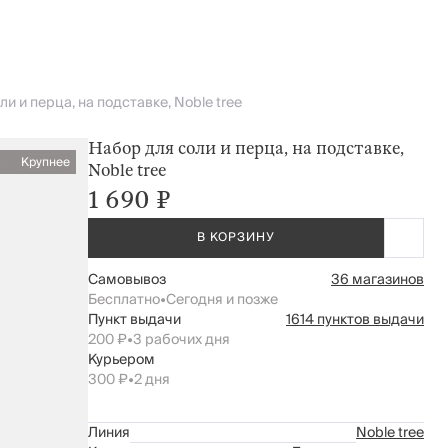
и и перца, на подставке, Noble tree
Набор для соли и перца, на подставке,
Крупнее
Noble tree
1 690 ₽
В КОРЗИНУ
Самовывоз
36 магазинов
Бесплатно
•
Сегодня и позже
Пункт выдачи
1614 пунктов выдачи
200 ₽
•
3 рабочих дня
Курьером
300 ₽
•
2 дня
Линия
Noble tree