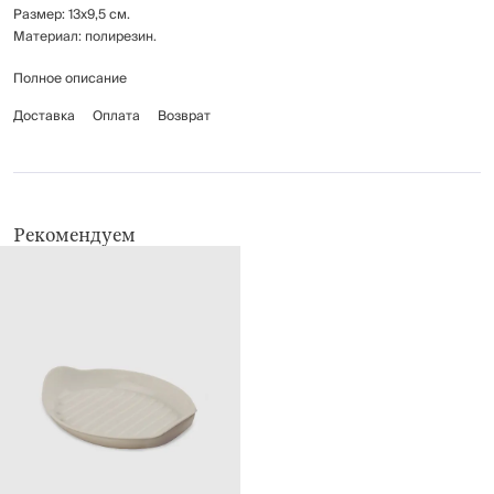
Размер: 13х9,5 см.
Материал: полирезин.
Полное описание
Предназначена для хранения мыла или губки.
Рекомендации по уходу: мыть вручную с применением мягких
Доставка
Оплата
Возврат
дезинфицирующих средств.
Рекомендуем