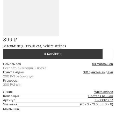
899 ₽
Мыльница, 13х10 см, White stripes
В КОРЗИНУ
Самовывоз
54 магазинов
Бесплатно
•
Сегодня и позже
Пункт выдачи
1611 пунктов выдачи
200 ₽
•
3 рабочих дня
Курьером
300 ₽
•
2 дня
Линия
White stripes
Коллекция
Светлая ванная
Артикул
Kl-00023617
Упаковка
9.5 x 2 x 12.5
(Ш x В x Д)
Мыльница.