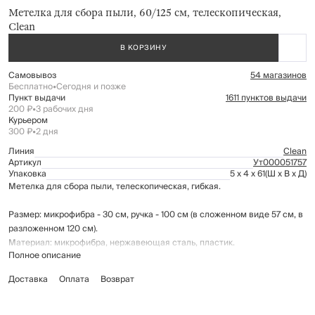
Метелка для сбора пыли, 60/125 см, телескопическая,
Clean
В КОРЗИНУ
Самовывоз
54 магазинов
Бесплатно
•
Сегодня и позже
Пункт выдачи
1611 пунктов выдачи
200 ₽
•
3 рабочих дня
Курьером
300 ₽
•
2 дня
Линия
Clean
Артикул
Ут000051757
Упаковка
5 x 4 x 61
(Ш x В x Д)
Метелка для сбора пыли, телескопическая, гибкая.
Размер: микрофибра - 30 см, ручка - 100 см (в сложенном виде 57 см, в
разложенном 120 см).
Материал: микрофибра, нержавеющая сталь, пластик.
Полное описание
За счет гибкого основания метелка проникнет во все труднодоступные
Доставка
Оплата
Возврат
места. Телескопическая ручка поможет выбрать оптимальную длину и
очистить пыль на кондиционере, занавесах, с окон и мебели.
При загрязнении необходимо промыть теплой водой и просушить.