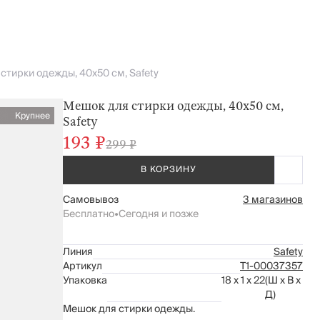
стирки одежды, 40х50 см, Safety
Мешок для стирки одежды, 40х50 см,
Крупнее
Safety
193 ₽
299 ₽
В КОРЗИНУ
Самовывоз
3 магазинов
Бесплатно
•
Сегодня и позже
Линия
Safety
Артикул
Т1-00037357
Упаковка
18 x 1 x 22
(Ш x В x
Д)
Мешок для стирки одежды.