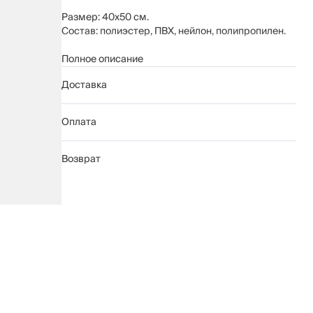
Размер: 40х50 см.
Состав: полиэстер, ПВХ, нейлон, полипропилен.
Использование мешка для стирки предохраняет
Полное описание
одежду из деликатных тканей от порчи. Стирка
Доставка
носков в мешке предотвращает пропажу носка
из пары.
Оплата
Возврат