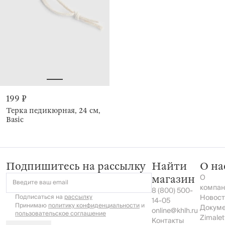
199 ₽
Терка педикюрная, 24 см,
Basic
Подпишитесь на рассылку
Найти
О на
О
магазин
Введите ваш email
компан
8 (800) 500-
Подписаться на
рассылку
Новост
14-05
Принимаю
политику конфиденциальности
и
Докум
online@khlh.ru
пользовательское соглашение
Zimalet
Контакты