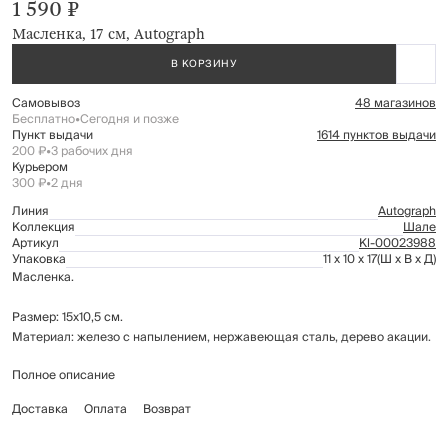
1 590 ₽
Масленка, 17 см, Autograph
В КОРЗИНУ
Самовывоз
48 магазинов
Бесплатно
•
Сегодня и позже
Пункт выдачи
1614 пунктов выдачи
200 ₽
•
3 рабочих дня
Курьером
300 ₽
•
2 дня
Линия
Autograph
Коллекция
Шале
Артикул
Kl-00023988
Упаковка
11 x 10 x 17
(Ш x В x Д)
Масленка.
Размер: 15х10,5 см.
Материал: железо с напылением, нержавеющая сталь, дерево акации.
Полное описание
Рекомендуется мыть вручную с применением мягких моющих средств.
Не использовать для ухода абразивные чистящие средства и жесткие
Доставка
Оплата
Возврат
губки. Нельзя мыть в посудомоечной машине.