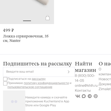
499 ₽
Ложка сервировочная, 35
см, Nanter
Подпишитесь на рассылку
Найти
О на
О
магазин
Введите ваш email
компан
8 (800) 500-
Подписаться на
рассылку
Новост
14-05
Принимаю
политику конфиденциальности
и
Докум
online@khlh.ru
пользовательское соглашение
Zimalet
Контакты
Наведите камеру и скачайте
приложение Kuchenland в App
Store или Google Play