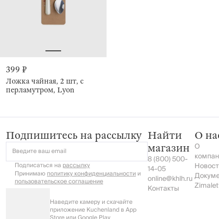
399 ₽
Ложка чайная, 2 шт, с
перламутром, Lyon
Подпишитесь на рассылку
Найти
О на
О
магазин
Введите ваш email
компан
8 (800) 500-
Подписаться на
рассылку
Новост
14-05
Принимаю
политику конфиденциальности
и
Докум
online@khlh.ru
пользовательское соглашение
Zimalet
Контакты
Наведите камеру и скачайте
приложение Kuchenland в App
Store или Google Play