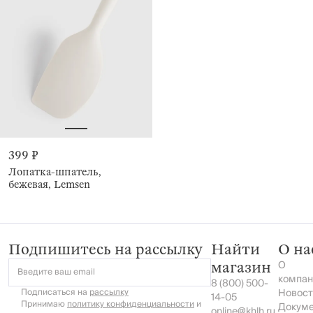
399 ₽
Лопатка-шпатель,
бежевая, Lemsen
Подпишитесь на рассылку
Найти
О на
О
магазин
Введите ваш email
компан
8 (800) 500-
Подписаться на
рассылку
Новост
14-05
Принимаю
политику конфиденциальности
и
Докум
online@khlh.ru