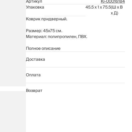
Артикул
Kl-00016184
Упаковка
45.5 x 1 x 75.5
(Ш x В
x Д)
Коврик придверный.
Размер: 45х75 см.
Материал: полипропилен, ПВХ.
Рекомендуется сухая чистка. Можно пылесосить.
Полное описание
Доставка
Оплата
Возврат