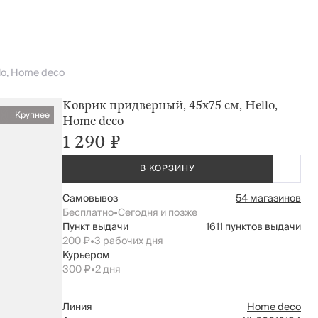
lo, Home deco
Коврик придверный, 45х75 см, Hello,
Крупнее
Home deco
1 290 ₽
В КОРЗИНУ
Самовывоз
54 магазинов
Бесплатно
•
Сегодня и позже
Пункт выдачи
1611 пунктов выдачи
200 ₽
•
3 рабочих дня
Курьером
300 ₽
•
2 дня
Линия
Home deco