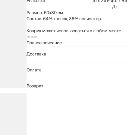
Упаковка
41 x 2 x 50
(Ш x В x
Д)
Размер: 50х80 см.
Состав: 64% хлопок, 36% полиэстер.
Коврик может использоваться в любом месте
дома.
Рекомендации по уходу указаны на бирке
Полное описание
изделия.
Доставка
Оплата
Возврат