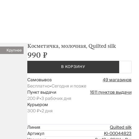
Косметичка, молочная, Quilted silk
Крупнее
990 ₽
В КОРЗИНУ
Самовывоз
49 магазинов
Бесплатно
•
Сегодня и позже
Пункт выдачи
1611 пунктов выдачи
200 ₽
•
3 рабочих дня
Курьером
300 ₽
•
2 дня
Линия
Quilted silk
Артикул
Kl-00044823