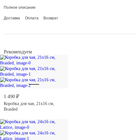
Полное описание
Рекомендации по уходу: протирать влажной мягкой тканью.
Необходимо протирать насухо во избежание появления ржавчины.
Доставка
Оплата
Возврат
Нельзя мыть в посудомоечной машине.
Рекомендуем
1 490 ₽
Коробка для чая, 21х16 см,
Braided