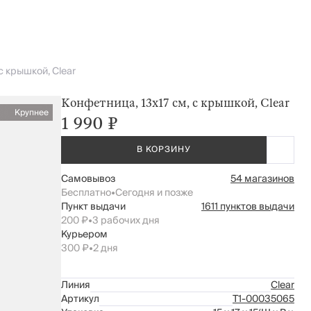
с крышкой, Clear
Конфетница, 13х17 см, с крышкой, Clear
Крупнее
1 990 ₽
В КОРЗИНУ
Самовывоз
54 магазинов
Бесплатно
•
Сегодня и позже
Пункт выдачи
1611 пунктов выдачи
200 ₽
•
3 рабочих дня
Курьером
300 ₽
•
2 дня
Линия
Clear
Артикул
Т1-00035065