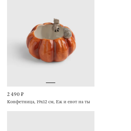
2 490 ₽
Конфетница, 19х12 см, Еж и енот на тыкве, Forest symphon