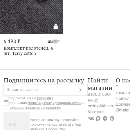
6 490 ₽
Комплект полотенец, 4
шт, Terry cotton
Подпишитесь на рассылку
Найти
О на
О
магазин
Введите ваш email
компан
8 (800) 500-
Подписаться на
рассылку
Новост
14-05
Принимаю
политику конфиденциальности
и
Докум
online@khlh.ru
пользовательское соглашение
Zimalet
Контакты
Наведите камеру и скачайте
приложение Kuchenland в App
Store или Google Play