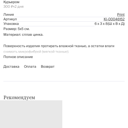
Курьером
300 ₽
•
2 дня
Линия
Print
Артикул
Kl-00046152
Упаковка
6 x 3 x 8
(Ш x В x Д)
Размер: 5x5 см.
Материал: сплав цинка.
Поверхность изделия протирать влажной тканью, а остатки влаги
снимать микрофиброй (мягкой тканью).
Полное описание
Не использовать для ухода моющие и чистящие средства.
Доставка
Оплата
Возврат
Рекомендуем