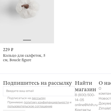
229 ₽
Кольцо для салфеток, 5
см, Boucle figure
Подпишитесь на рассылку
Найти
О на
О
магазин
Введите ваш email
компан
8 (800) 500-
Подписаться на
рассылку
Новост
14-05
Принимаю
политику конфиденциальности
и
Докум
online@khlh.ru
пользовательское соглашение
Zimalet
Контакты