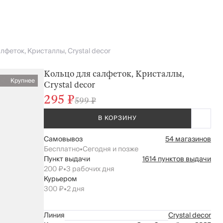
лфеток, Кристаллы, Crystal decor
Кольцо для салфеток, Кристаллы,
Крупнее
Crystal decor
295 ₽
599 ₽
В КОРЗИНУ
Самовывоз
54 магазинов
Бесплатно
•
Сегодня и позже
Пункт выдачи
1614 пунктов выдачи
200 ₽
•
3 рабочих дня
Курьером
300 ₽
•
2 дня
Линия
Crystal decor