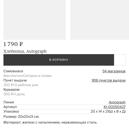
1 790 ₽
Хлебница, Autograph
В КОРЗИНУ
Самовывоз
54 магазинов
Бесплатно
•
Сегодня и позже
Пункт выдачи
1616 пунктов выдачи
200 ₽
•
3 рабочих дня
Курьером
300 ₽
•
1 день
Линия
Autograph
Артикул
Kl-00050427
Упаковка
20 x 14 x 21
(Ш x В x Д)
Размер: 20х20х13 см.
Материал: железо с напылением, нержавеющая сталь.