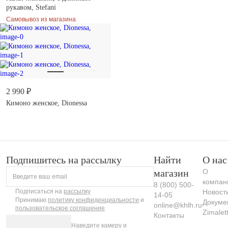
рукавом, Stefani
Самовывоз из магазина
2 990 ₽
Кимоно женское, Dionessa
Подпишитесь на рассылку
Найти
О нас
магазин
О
Введите ваш email
компан
8 (800) 500-
Подписаться на
рассылку
Новост
14-05
Принимаю
политику конфиденциальности
и
Докуме
online@khlh.ru
пользовательское соглашение
Zimalet
Контакты
Наведите камеру и