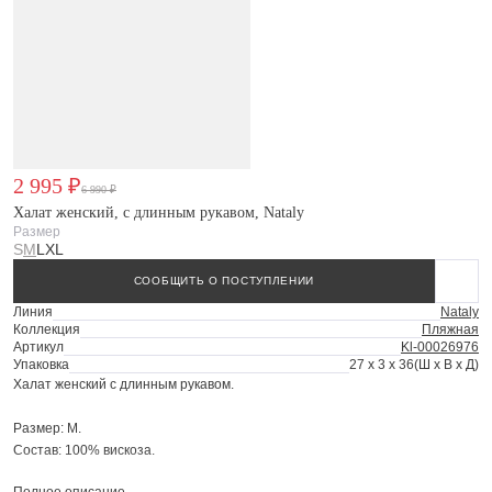
2 995 ₽
6 990 ₽
Халат женский, с длинным рукавом, Nataly
Размер
S
M
L
XL
СООБЩИТЬ О ПОСТУПЛЕНИИ
Линия
Nataly
Коллекция
Пляжная
Артикул
Kl-00026976
Упаковка
27 x 3 x 36
(Ш x В x Д)
Халат женский с длинным рукавом.
Размер: M.
Состав: 100% вискоза.