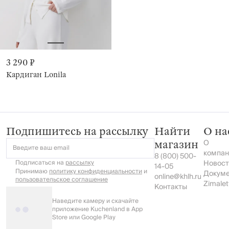
3 290 ₽
Кардиган Lonila
Подпишитесь на рассылку
Найти
О на
О
магазин
Введите ваш email
компан
8 (800) 500-
Подписаться на
рассылку
Новост
14-05
Принимаю
политику конфиденциальности
и
Докум
online@khlh.ru
пользовательское соглашение
Zimalet
Контакты
Наведите камеру и скачайте
приложение Kuchenland в App
Store или Google Play