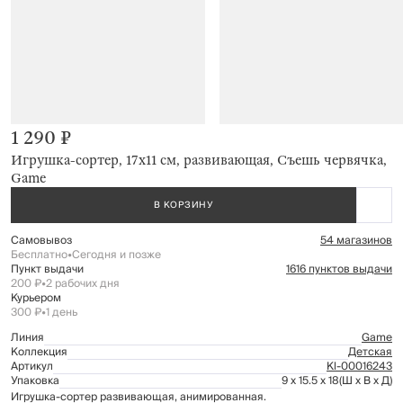
1 290 ₽
Игрушка-сортер, 17х11 см, развивающая, Съешь червячка,
Game
В КОРЗИНУ
Самовывоз
54 магазинов
Бесплатно
•
Сегодня и позже
Пункт выдачи
1616 пунктов выдачи
200 ₽
•
2 рабочих дня
Курьером
300 ₽
•
1 день
Линия
Game
Коллекция
Детская
Артикул
Kl-00016243
Упаковка
9 x 15.5 x 18
(Ш x В x Д)
Игрушка-сортер развивающая, анимированная.