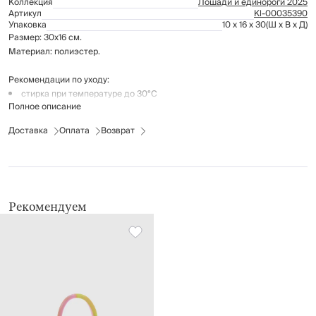
Коллекция
Лошади и единороги 2025
Артикул
Kl-00035390
Упаковка
10 x 16 x 30
(Ш x В x Д)
Размер: 30х16 см.
Материал: полиэстер.
Рекомендации по уходу:
стирка при температуре до 30°С
Полное описание
не отбеливать
не применять барабанную сушку
Доставка
Оплата
Возврат
глажение запрещено
химчистка запрещена
Рекомендуем