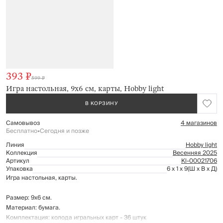
393 ₽
599 ₽
Игра настольная, 9x6 см, карты, Hobby light
В КОРЗИНУ
Самовывоз
4 магазинов
Бесплатно
•
Сегодня и позже
Линия
Hobby light
Коллекция
Весенняя 2025
Артикул
Kl-00021706
Упаковка
6 x 1 x 9
(Ш x В x Д)
Игра настольная, карты.
Размер: 9х6 см.
Материал: бумага.
Комплектация: колода игральных карт - 36 штук