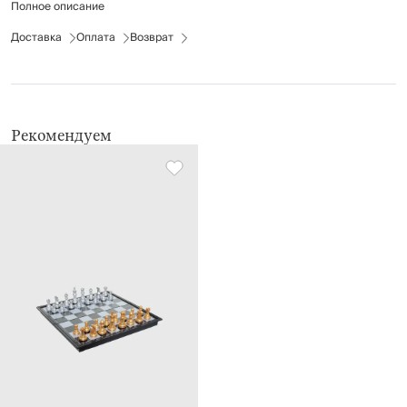
Полное описание
Рекомендации по уходу: не подвергать механическим и тепловым
Доставка
Оплата
Возврат
воздействиям. Беречь от влаги.
Рекомендуем