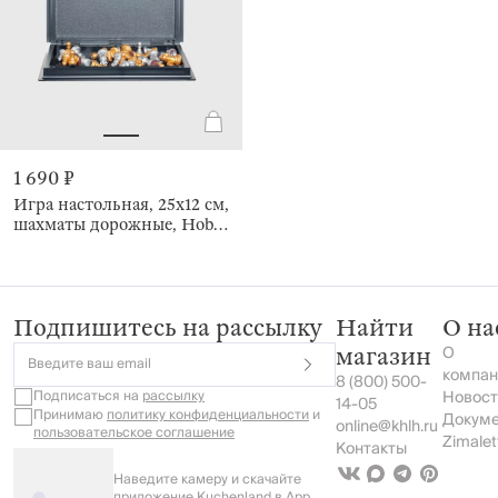
1 690 ₽
Игра настольная, 25х12 см,
шахматы дорожные, Hobby
light
Подпишитесь на рассылку
Найти
О на
О
магазин
Введите ваш email
компан
8 (800) 500-
Подписаться на
рассылку
Новост
14-05
Принимаю
политику конфиденциальности
и
Докум
online@khlh.ru
пользовательское соглашение
Zimalet
Контакты
Наведите камеру и скачайте
приложение Kuchenland в App