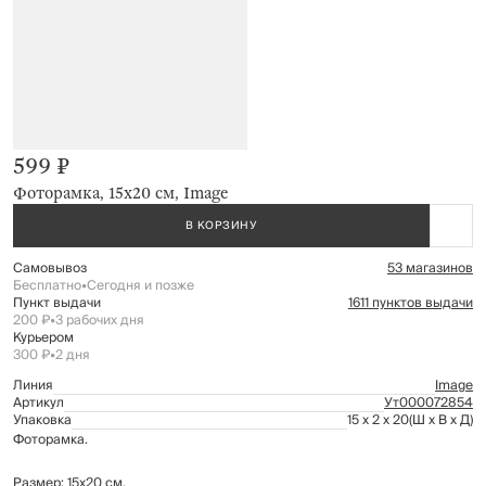
599 ₽
Фоторамка, 15х20 см, Image
В КОРЗИНУ
Самовывоз
53 магазинов
Бесплатно
•
Сегодня и позже
Пункт выдачи
1611 пунктов выдачи
200 ₽
•
3 рабочих дня
Курьером
300 ₽
•
2 дня
Линия
Image
Артикул
Ут000072854
Упаковка
15 x 2 x 20
(Ш x В x Д)
Фоторамка.
Размер: 15х20 см.