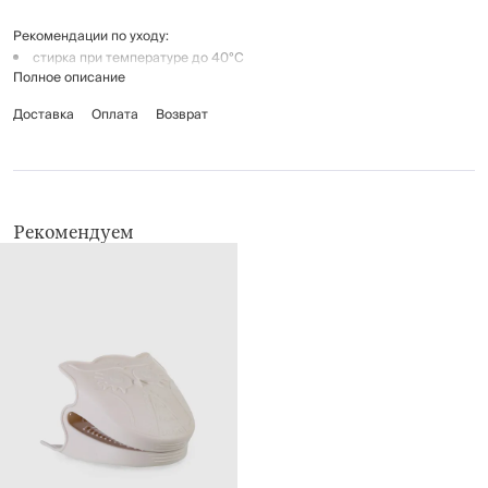
Рекомендации по уходу:
стирка при температуре до 40°C
Полное описание
не отбеливать
гладить при средней температуре (до 150°C)
Доставка
Оплата
Возврат
химчистка запрещена
барабанная сушка при низкой температуре
Рекомендуем