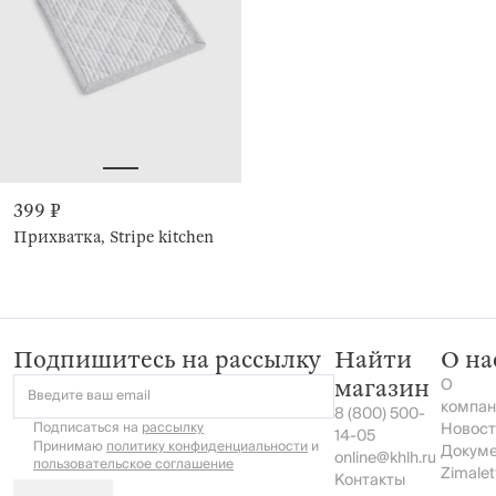
399 ₽
Прихватка, Stripe kitchen
Подпишитесь на рассылку
Найти
О на
О
магазин
Введите ваш email
компан
8 (800) 500-
Подписаться на
рассылку
Новост
14-05
Принимаю
политику конфиденциальности
и
Докум
online@khlh.ru
пользовательское соглашение
Zimalet
Контакты