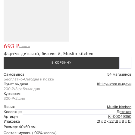
693 ₽
1 390 ₽
Фартук детский, бежевый, Muslin kitchen
В КОРЗИНУ
Самовывоз
54 магазинов
Бесплатно
•
Сегодня и позже
Пункт выдачи
1611 пунктов выдачи
200 ₽
•
3 рабочих дня
Курьером
300 ₽
•
2 дня
Линия
Muslin kitchen
Коллекция
Детская
Артикул
Kl-00049350
Упаковка
21 x 2 x 22
(Ш x В x Д)
Размер: 40х60 см.
Состав: муслин (100% хлопок).