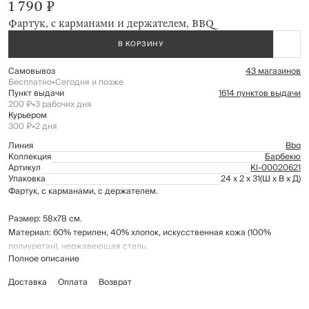
1 790 ₽
Фартук, с карманами и держателем, BBQ
В КОРЗИНУ
Самовывоз
43 магазинов
Бесплатно
•
Сегодня и позже
Пункт выдачи
1614 пунктов выдачи
200 ₽
•
3 рабочих дня
Курьером
300 ₽
•
2 дня
Линия
Bbq
Коллекция
Барбекю
Артикул
Kl-00020621
Упаковка
24 x 2 x 31
(Ш x В x Д)
Фартук, с карманами, с держателем.
Размер: 58х78 см.
Материал: 60% терилен, 40% хлопок, искусственная кожа (100%
полиуретан), нержавеющая сталь.
Полное описание
Держатель в форме кольца предназначен для полотенца или щипцов
Доставка
Оплата
Возврат
для барбекю.
Рекомендации по уходу указаны на бирке изделия.