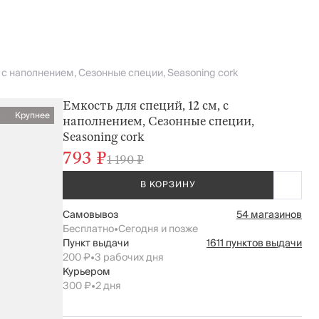
, с наполнением, Сезонные специи, Seasoning cork
Емкость для специй, 12 см, с
Крупнее
наполнением, Сезонные специи,
Seasoning cork
793 ₽
1 190 ₽
В КОРЗИНУ
Самовывоз
54 магазинов
Бесплатно
•
Сегодня и позже
Пункт выдачи
1611 пунктов выдачи
200 ₽
•
3 рабочих дня
Курьером
300 ₽
•
2 дня