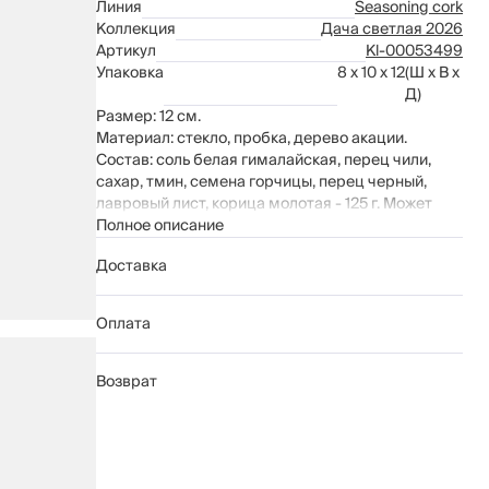
Линия
Seasoning cork
Коллекция
Дача светлая 2026
Артикул
Kl-00053499
Упаковка
8 x 10 x 12
(Ш x В x
Д)
Размер: 12 см.
Материал: стекло, пробка, дерево акации.
Состав: соль белая гималайская, перец чили,
сахар, тмин, семена горчицы, перец черный,
лавровый лист, корица молотая - 125 г. Может
содержать следы горчицы и кунжута.
Полное описание
Доставка
Срок годности: 2 года с даты изготовления. Дата
изготовления: декабрь 2025 г.
Оплата
Рекомендации по уходу: протирать мягкой
влажной тканью.
Стеклянную емкость без крышки можно мыть в
Возврат
посудомоечной машине на щадящем режиме
для стекла.