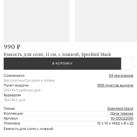
990 ₽
Емкость для соли, 11 см, с ложкой, Speckled black
В КОРЗИНУ
Самовывоз
54 магазинов
Бесплатно
•
Сегодня и позже
Пункт выдачи
1616 пунктов выдачи
200 ₽
•
3 рабочих дня
Курьером
300 ₽
•
2 дня
Линия
Speckled black
Коллекция
Дача темная
Артикул
Kl-00022061
Упаковка
12 x 14 x 14
(Ш x В x Д)
Емкость для соли с ложкой.