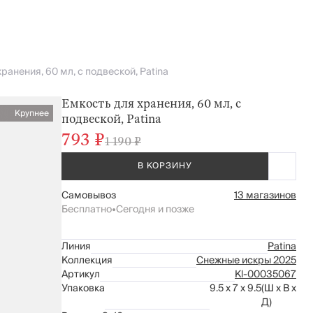
ранения, 60 мл, с подвеской, Patina
Емкость для хранения, 60 мл, с
Крупнее
подвеской, Patina
793 ₽
1 190 ₽
В КОРЗИНУ
Самовывоз
13 магазинов
Бесплатно
•
Сегодня и позже
Линия
Patina
Коллекция
Снежные искры 2025
Артикул
Kl-00035067
Упаковка
9.5 x 7 x 9.5
(Ш x В x
Д)