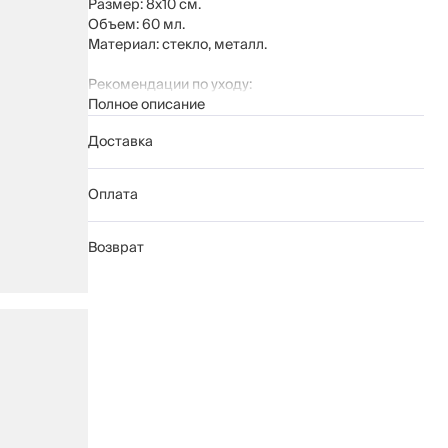
Размер: 8х10 см.
Объем: 60 мл.
Материал: стекло, металл.
Рекомендации по уходу:
Полное описание
мыть вручную с применением мягких
моющих средств
Доставка
не использовать для ухода абразивные
чистящие средства и жесткие губки
нельзя мыть в посудомоечной машине
Оплата
Возврат