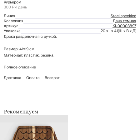
Курьером
300 ₽
•
1 день
Линия
Steel speckled
Коллекция
Дача темная
Артикул
Kl-00003897
Упаковка
20 x 1 x 41
(Ш x В x Д)
Доска разделочная с ручкой.
Размер: 41х19 см.
Материал: пластик, резина.
Полное описание
Рекомендуется мыть вручную с применением мягких моющих средств.
Не использовать для ухода абразивные чистящие средства и жесткие
Доставка
Оплата
Возврат
губки. Можно мыть в посудомоечной машине.
Рекомендуем