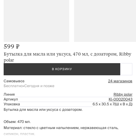
599 ₽
Бутылка для масла или уксуса, 470 мл, с дозатором, Ribby
polar
В КОРЗИНУ
Самовывоз
24 магазинов
Бесплатно
•
Сегодня и позже
Линия
Ribby polar
Артикул
Kl-00020043
Упаковка
6.5 x 30.5 x 7
(Ш x В x Д)
Бутылка для масла или уксуса с дозатором.
Объем: 470 мл.
Материал: стекло с цветным напылением, нержавеющая сталь,
силикон, пластик.