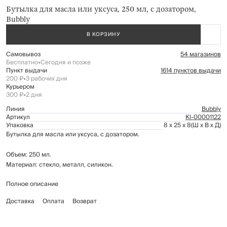
Бутылка для масла или уксуса, 250 мл, с дозатором,
Bubbly
В КОРЗИНУ
Самовывоз
54 магазинов
Бесплатно
•
Сегодня и позже
Пункт выдачи
1614 пунктов выдачи
200 ₽
•
3 рабочих дня
Курьером
300 ₽
•
2 дня
Линия
Bubbly
Артикул
Kl-00001122
Упаковка
8 x 25 x 8
(Ш x В x Д)
Бутылка для масла или уксуса, с дозатором.
Объем: 250 мл.
Материал: стекло, металл, силикон.
Полное описание
Рекомендуется мыть вручную с применением мягких моющих средств.
Не использовать для ухода абразивные чистящие средства и жесткие
Доставка
Оплата
Возврат
губки. Можно мыть в посудомоечной машине на щадящем режиме для
стекла.