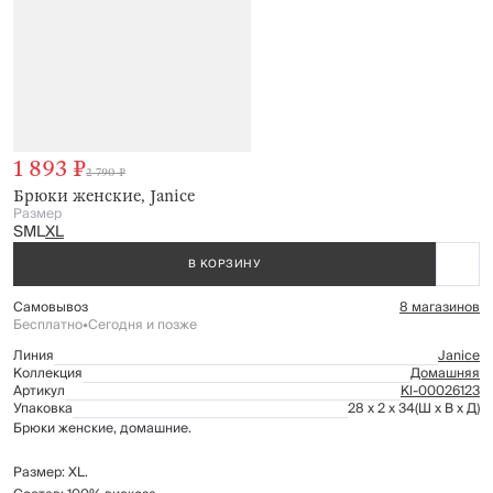
1 893 ₽
2 790 ₽
Брюки женские, Janice
Размер
S
M
L
XL
В КОРЗИНУ
Самовывоз
8 магазинов
Бесплатно
•
Сегодня и позже
Линия
Janice
Коллекция
Домашняя
Артикул
Kl-00026123
Упаковка
28 x 2 x 34
(Ш x В x Д)
Брюки женские, домашние.
Размер: XL.