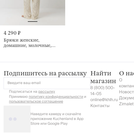
4 290 ₽
Брюки женские,
домашние, молочные,
Moisia
Подпишитесь на рассылку
Найти
О на
О
магазин
Введите ваш email
компан
8 (800) 500-
Подписаться на
рассылку
Новост
14-05
Принимаю
политику конфиденциальности
и
Докум
online@khlh.ru
пользовательское соглашение
Zimalet
Контакты
Наведите камеру и скачайте
приложение Kuchenland в App
Store или Google Play