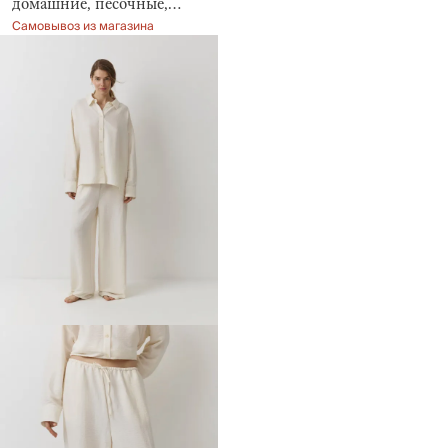
домашние, песочные,
Dilami
Самовывоз из магазина