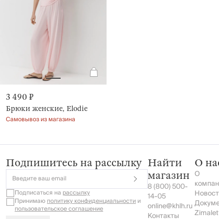
3 490 ₽
Брюки женские, Elodie
Самовывоз из магазина
Подпишитесь на рассылку
Найти
О на
О
магазин
Введите ваш email
компан
8 (800) 500-
Подписаться на
рассылку
Новост
14-05
Принимаю
политику конфиденциальности
и
Докум
online@khlh.ru
пользовательское соглашение
Zimalet
Контакты