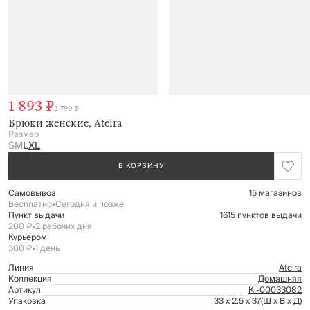
1 893 ₽
2 790 ₽
Брюки женские, Ateira
Размер
S
M
L
XL
В КОРЗИНУ
Самовывоз
15 магазинов
Бесплатно
•
Сегодня и позже
Пункт выдачи
1615 пунктов выдачи
200 ₽
•
2 рабочих дня
Курьером
300 ₽
•
1 день
Линия
Ateira
Коллекция
Домашняя
Артикул
Kl-00033082
Упаковка
33 x 2.5 x 37
(Ш x В x Д)